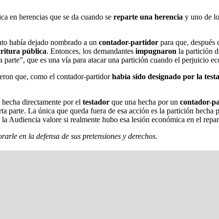
ica en herencias que se da cuando se
reparte una herencia
y uno de lo
.
nto había dejado nombrado a un
contador-partidor
para que, después 
critura pública
. Entonces, los demandantes
impugnaron
la partición 
ta parte”, que es una vía para atacar una partición cuando el perjuicio 
ieron que, como el contador-partidor
había sido designado por la test
hecha directamente por el
testador
que una hecha por un
contador-pa
ta parte. La única que queda fuera de esa acción es la partición hecha por
la Audiencia valore si realmente hubo esa lesión económica en el repar
rarle en la defensa de sus pretensiones y derechos.