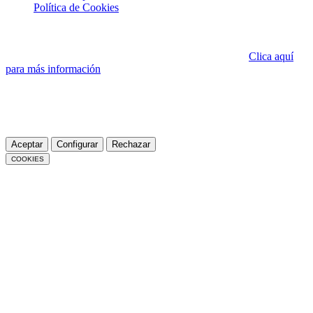
Política de Cookies
Esta página web utiliza cookies propias, que pueden ser técnicas o
analíticas, para asegurar el correcto funcionamiento de todos sus
contenidos y hacer seguimiento del uso de los mismos.
Clica aquí
para más información
.
Accediendo a la política de cookies siempre podrás visualizar este
banner que te permite configurar o rechazar las cookies.
Puedes aceptar todas las cookies pulsando el botón “Aceptar” o
configurarlas o rechazar su uso pulsando el botón "Configurar".
Aceptar
Configurar
Rechazar
COOKIES