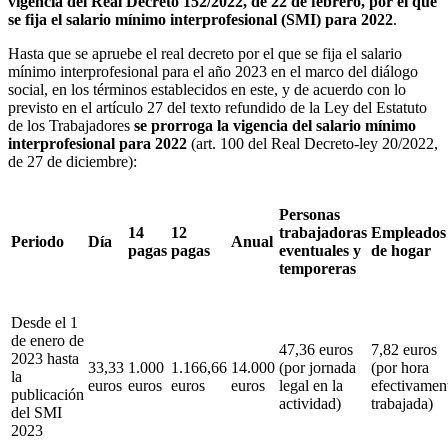
vigencia del Real Decreto 152/2022, de 22 de febrero, por el que
se fija el salario mínimo interprofesional (SMI) para 2022
.
Hasta que se apruebe el real decreto por el que se fija el salario
mínimo interprofesional para el año 2023 en el marco del diálogo
social, en los términos establecidos en este, y de acuerdo con lo
previsto en el artículo 27 del texto refundido de la Ley del Estatuto
de los Trabajadores
se prorroga la vigencia del salario mínimo
interprofesional para 2022
(art. 100 del Real Decreto-ley 20/2022,
de 27 de diciembre):
Personas
14
12
trabajadoras
Empleados
Periodo
Día
Anual
pagas
pagas
eventuales y
de hogar
temporeras
Desde el 1
de enero de
47,36 euros
7,82 euros
2023 hasta
33,33
1.000
1.166,66
14.000
(por jornada
(por hora
la
euros
euros
euros
euros
legal en la
efectivamen
publicación
actividad)
trabajada)
del SMI
2023